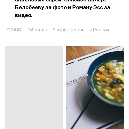
Белобееву за фото и Роману Эсс за
видео.
#
2008
#
Москва
#
перформанс
#
Россия